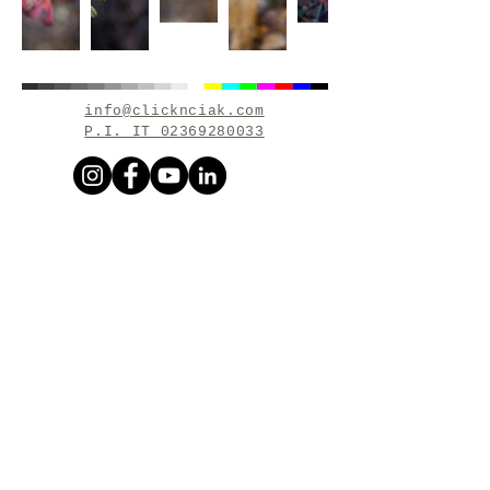
info@clicknciak.com
P.I. IT 02369280033
fine art , foto video production , Arona,
Piemonte, Italia, Drone fpv, Arona drone,
Lago maggiore drone, Piemonte drone fpv,
Pieonte riprese cinematiche, studio
fotografico , videomaker , montaggi video ,
maneggia video professionale , amicigio ,
lautoscatto , wedding photo e video ,
reportage fotografico , reportage video ,
cataloghi , pubblicità , interior , interior
picture , fotografi di interni , fotografie di
case , ritratto banbini , portrait , fotografia di
matrimoni , photobooth , fotografia
aziendale , sport reportage , fotografia di
eventi , fotografo professionista fotografia di